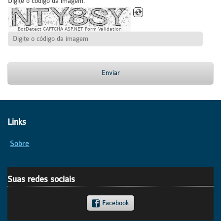
Digite o código da imagem:
BotDetect CAPTCHA ASP.NET Form Validation
Enviar
Links
Sobre
Suas redes sociais
Facebook